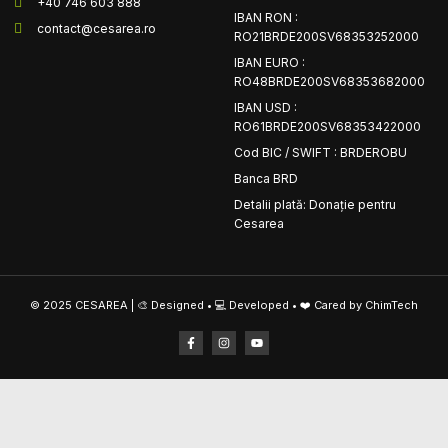
+40 746 603 888
IBAN RON :
contact@cesarea.ro
RO21BRDE200SV68353252000
IBAN EURO :
RO48BRDE200SV68353682000
IBAN USD :
RO61BRDE200SV68353422000
Cod BIC / SWIFT : BRDEROBU
Banca BRD
Detalii plată: Donație pentru
Cesarea
© 2025 CESAREA | 🎨 Designed • 💻 Developed • ❤️ Cared by ChimTech