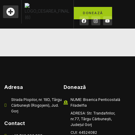
conținut
Book List
DONEAZĂ
OFERTA EDUCAȚIONALĂ
BIBLIOTECA DIGITALĂ
Adresa
Donează
Strada Plopilor, nr. 19D, Târgu
NUME: Biserica Penticostală
Cărbunești (Rogojeni), Jud.
Filadelfia
Gorj
ADRESA: Str. Trandafirilor,
nr.77, Târgu Cărbunești,
Contact
Județul Gorj
CUI: 44524082